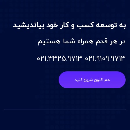
به توسعه کسب و کار خود بیاندیشید
در هر قدم همراه شما هستیم
021.9109.9713 021.3325.9713
هم اکنون شروع کنید