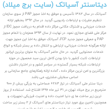
دیتاسنتر آسیاتک (سایت برج میلاد)
آسیاتک در سال ۱۳۸۲ تأسیس و موفق به اخذ مجوز PAP از سوی سازمان
تنظیم مقررات و ارتباطات رادیویی گردید. در سال 1392 بمنظور ارائه
خدمات میزبانی و اشتراک مکانی مراکز داده اقدام به دریافت مجوز IDC از
مرکز ملی فضای مجازی نمود. در نهایت از سال 1394 همزمان با اتمام مجوز
PAP و معرفی مجوز جدید FCP، آسیاتک موفق به اخذ این مجوز جهت
ارائه هرگونه خدمات میزبانی، ارتباطی و انتقال داده بر بستر شبکه و انواع
خدمات محتوایی گردید. در حال حاضر آسیاتک به عنوان برترین اپراتور
ارتباطات ثابت کشور با دارا بودن کامل ترین سبد محصول در حوزه
ارتباطات، شبکه بسیار گسترده در سراسر کشور و در اختیار داشتن
بزرگترین و امن ترین مراکز داده ، آماده ارائه راهکارهای جامع سازمانی بر
اساس سفارش مشتری، می باشد.
دیتا سنتر ملی آسیاتک در تراز ۲۸۴+ مساحتی به بزرگی بیش از ۹۰۰
مترمربع در برج میلاد تهران در ۳۱ تیر ماه ۱۳۹۶ افتتاح شد. استفاده از بروز
ترین زیر ساخت ها ی دنیا امنیت داده و امنیت فیزیکی تجهیزات و
همچنین تامین برق مورد نیاز دیتاسنتر های آسیاتک از ۲ بستر زیر ساخت
شهری ، ۴مسیر اضطراری و ۲ مسیر تغذیه باتری است.