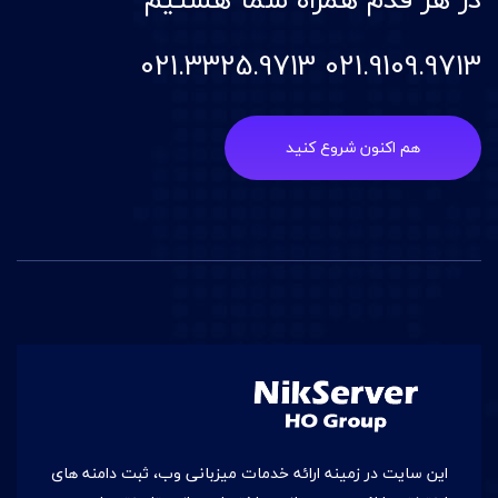
021.9109.9713 021.3325.9713
هم اکنون شروع کنید
این سایت در زمينه ارائه خدمات میزبانی وب، ثبت دامنه های