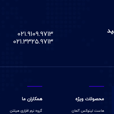
ید
021.9109.9713
021.3325.9713
محصولات ویژه
همکاران ما
هاست لینوکس آلمان
گروه نرم افزاری هیلتن