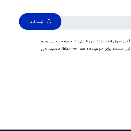
ثبت نام
 با در نظر گرفتن اصول استاندارد بین المللی در حوزه میزبانی وب،
جهت اطلاع رسانی حقوق متقابل کاربران و Nikserver.com نسبت به یکدیگر تدوین شده است. همچنین حق به روز رسانی و تغییر محتوای این صفحه برای مجموعه Nikserver.com محفوظ می