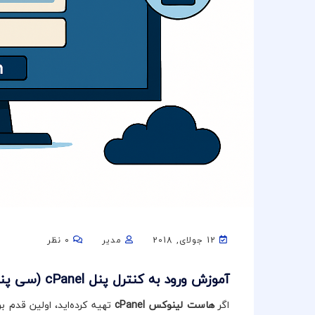
12 جولای, 2018
مدیر
0 نظر
آموزش ورود به کنترل پنل cPanel (سی پنل) برای هاست لینوکس
اگر
هاست لینوکس cPanel
تهیه کرده‌اید، اولین قدم 