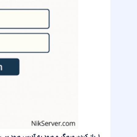
۱. باز کردن مرورگر و ورود به آدرس ورود سی پنل