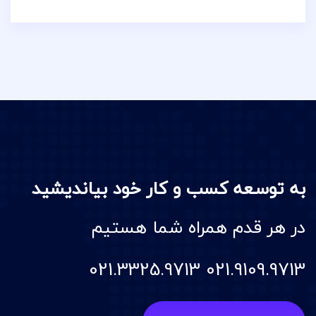
به توسعه کسب و کار خود بیاندیشید
در هر قدم همراه شما هستیم
021.9109.9713 021.3325.9713