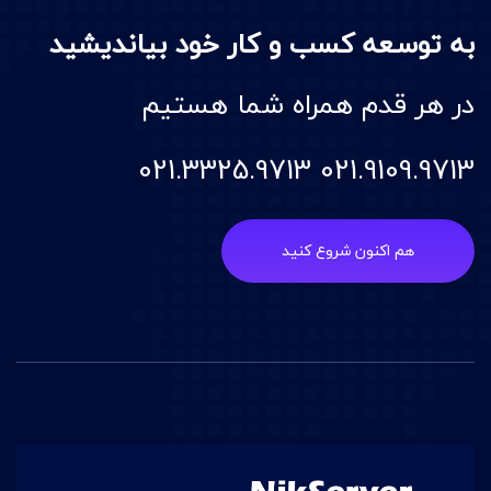
به توسعه کسب و کار خود بیاندیشید
در هر قدم همراه شما هستیم
021.9109.9713 021.3325.9713
هم اکنون شروع کنید