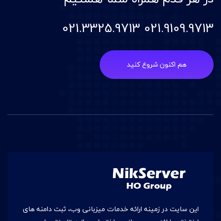
021.9109.9713 021.3325.9713
هم اکنون شروع کنید
این سایت در زمينه ارائه خدمات میزبانی وب، ثبت دامنه های