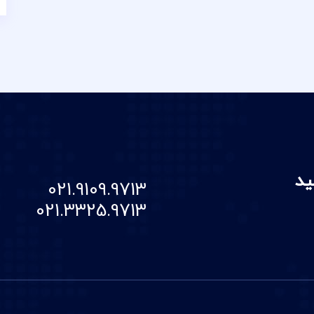
ید
021.9109.9713
021.3325.9713