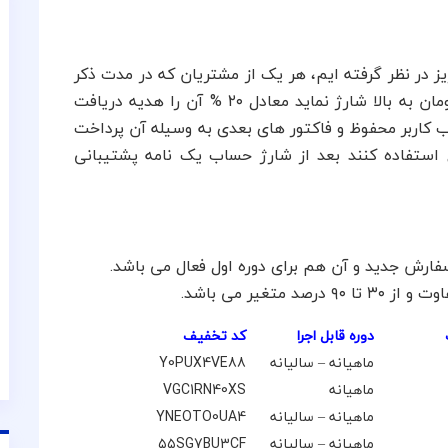
در نظر گرفته ایم، هر یک از مشتریان که در مدت ذکر
شده حساب کاربری خود را با مبلغ های ۱۰۰٫۰۰۰ تومان به بالا شارژ نماید معادل ۲۰ % آن را هدیه دریافت
ب کاربر محفوظ و فاکتور های بعدی به وسیله آن پرداخت
ح استفاده کنند بعد از شارژ حساب یک نامه پشتیبانی
ارش جدید و آن هم برای دوره اول فعال می باشد.
غیر می باشد.
دوره قابل اجرا
کد تخفیف
ماهیانه – سالیانه
Y0PUX4VE88
ماهیانه
VGC1RN40XS
ماهیانه – سالیانه
YNEOTO0UA4
ماهیانه – سالیانه
۵۵SG7BU3CF