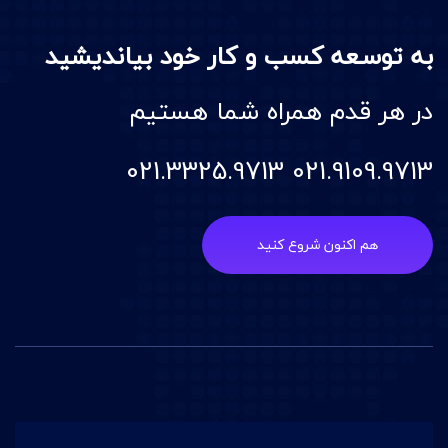
به توسعه کسب و کار خود بیاندیشید
در هر قدم همراه شما هستیم
021.9109.9713 021.3325.9713
هم اکنون شروع کنید