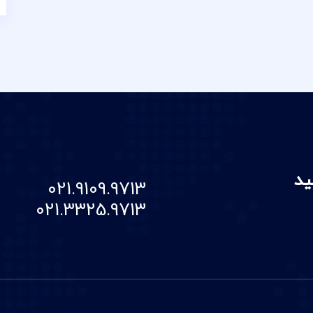
ید
021.9109.9713
021.3325.9713