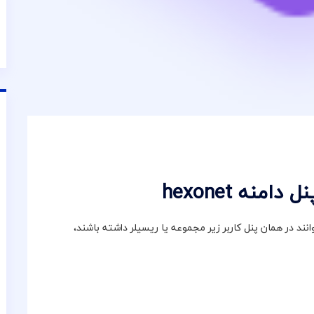
منه hexonet
آنها در شرکت HexoNet است می توانند در همان پنل کاربر زیر مجموعه یا ریسیلر داشته باشند،