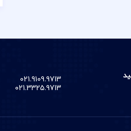
ید
021.9109.9713
021.3325.9713