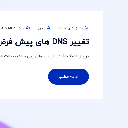
30 ژوئن, 2018
مدیر
0 COMMENTS
تغییر DNS های پیش فرض در پنل دامنه Hexonet
در پنل HexoNet دی ان اس ها بر روی حالت دیفالت شرکت می باشد، برای تغییر DNS های پیش...
ادامه مطلب