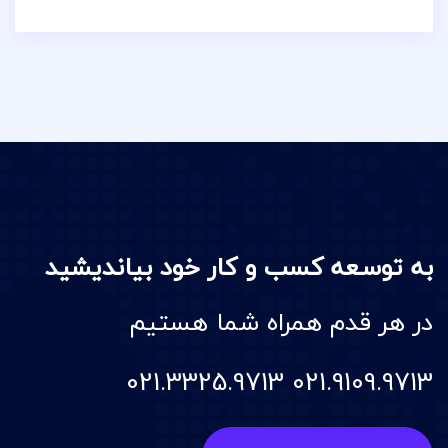
به توسعه کسب و کار خود بیاندیشید
در هر قدم همراه شما هستیم
021.9109.9713 021.3325.9713